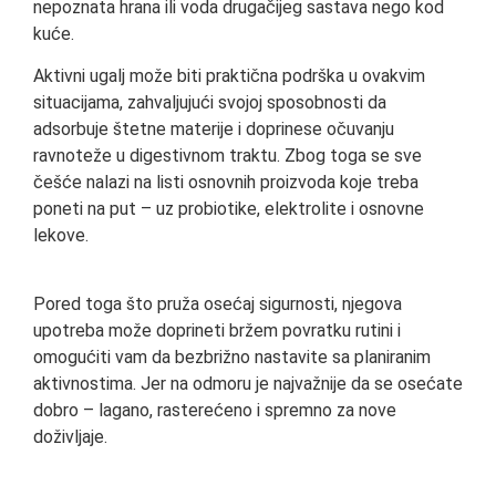
nepoznata hrana ili voda drugačijeg sastava nego kod
kuće.
Aktivni ugalj može biti praktična podrška u ovakvim
situacijama, zahvaljujući svojoj sposobnosti da
adsorbuje štetne materije i doprinese očuvanju
ravnoteže u digestivnom traktu. Zbog toga se sve
češće nalazi na listi osnovnih proizvoda koje treba
poneti na put – uz probiotike, elektrolite i osnovne
lekove.
Pored toga što pruža osećaj sigurnosti, njegova
upotreba može doprineti bržem povratku rutini i
omogućiti vam da bezbrižno nastavite sa planiranim
aktivnostima. Jer na odmoru je najvažnije da se osećate
dobro – lagano, rasterećeno i spremno za nove
doživljaje.