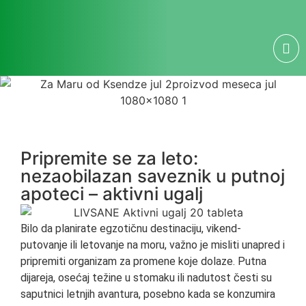
Pripremite se za leto:
nezaobilazan saveznik u putnoj
apoteci – aktivni ugalj
Bilo da planirate egzotičnu destinaciju, vikend-
putovanje ili letovanje na moru, važno je misliti unapred i
pripremiti organizam za promene koje dolaze. Putna
dijareja, osećaj težine u stomaku ili nadutost česti su
saputnici letnjih avantura, posebno kada se konzumira